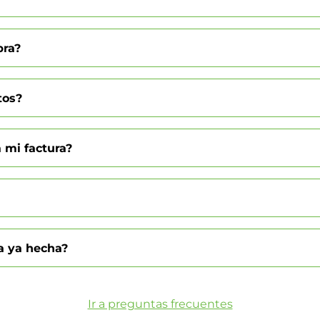
pra?
tos?
 mi factura?
a ya hecha?
Ir a preguntas frecuentes