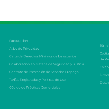
Facturación
Térmi
Aviso de Privacidad
Códig
Carta de Derechos Mínimos de los usuarios
de R
Colaboración en Materia de Seguridad y Justicia
Colab
Contrato de Prestación de Servicios Prepago
Desvi
Tarifas Registradas y Políticas de Uso
Desvi
Código de Prácticas Comerciales