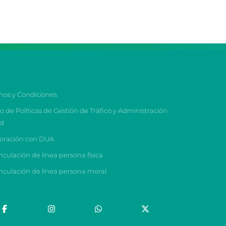
nos y Condiciones
o de Políticas de Gestión de Tráfico y Administración
ed
oración con DUA
nculación de línea persona física
nculación de línea persona moral